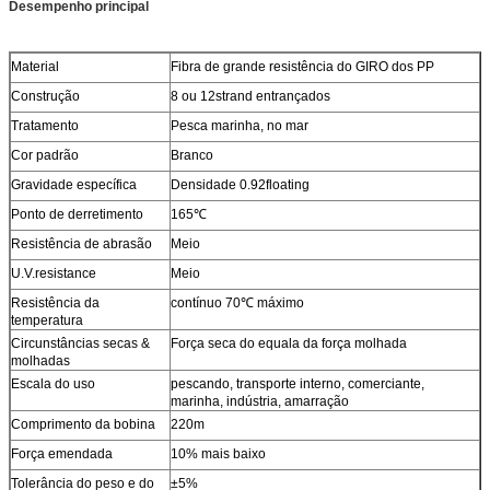
Desempenho principal
Material
Fibra de grande resistência do GIRO dos PP
Construção
8 ou 12strand entrançados
Tratamento
Pesca marinha, no mar
Cor padrão
Branco
Gravidade específica
Densidade 0.92floating
Ponto de derretimento
165℃
Resistência de abrasão
Meio
U.V.resistance
Meio
Resistência da
contínuo 70℃ máximo
temperatura
Circunstâncias secas &
Força seca do equala da força molhada
molhadas
Escala do uso
pescando, transporte interno, comerciante,
marinha, indústria, amarração
Comprimento da bobina
220m
Força emendada
10% mais baixo
Tolerância do peso e do
±5%