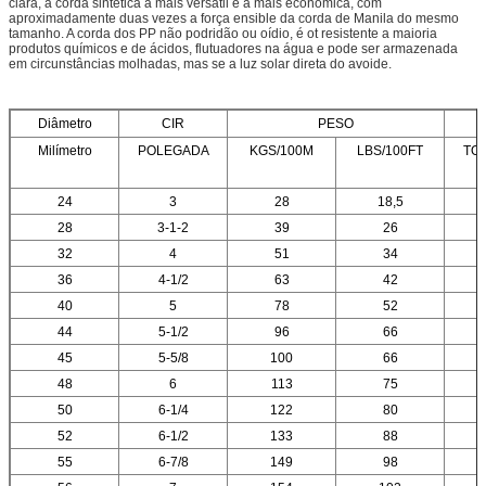
clara, a corda sintética a mais versátil e a mais econômica, com
aproximadamente duas vezes a força ensible da corda de Manila do mesmo
tamanho. A corda dos PP não podridão ou oídio, é ot resistente a maioria
produtos químicos e de ácidos, flutuadores na água e pode ser armazenada
em circunstâncias molhadas, mas se a luz solar direta do avoide.
Diâmetro
CIR
PESO
Milímetro
POLEGADA
KGS/100M
LBS/100FT
TO
24
3
28
18,5
28
3-1-2
39
26
32
4
51
34
36
4-1/2
63
42
40
5
78
52
44
5-1/2
96
66
45
5-5/8
100
66
48
6
113
75
50
6-1/4
122
80
52
6-1/2
133
88
55
6-7/8
149
98