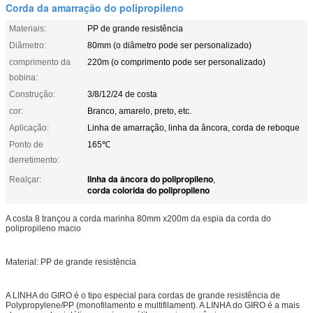
Corda da amarração do polipropileno
Materiais:
PP de grande resistência
Diâmetro:
80mm (o diâmetro pode ser personalizado)
comprimento da
220m (o comprimento pode ser personalizado)
bobina:
Construção:
3/8/12/24 de costa
cor:
Branco, amarelo, preto, etc.
Aplicação:
Linha de amarração, linha da âncora, corda de reboque
Ponto de
165℃
derretimento:
linha da âncora do polipropileno
Realçar:
,
corda colorida do polipropileno
A costa 8 trançou a corda marinha 80mm x200m da espia da corda do
polipropileno macio
Material: PP de grande resistência
A LINHA do GIRO é o tipo especial para cordas de grande resistência de
Polypropylene/PP (monofilamento e multifilament). A LINHA do GIRO é a mais