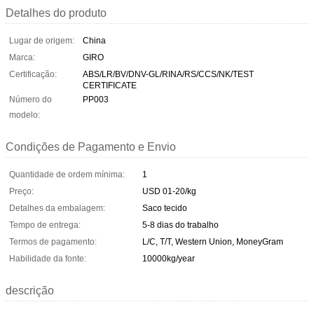
Detalhes do produto
Lugar de origem:
China
Marca:
GIRO
Certificação:
ABS/LR/BV/DNV-GL/RINA/RS/CCS/NK/TEST
CERTIFICATE
Número do
PP003
modelo:
Condições de Pagamento e Envio
Quantidade de ordem mínima:
1
Preço:
USD 01-20/kg
Detalhes da embalagem:
Saco tecido
Tempo de entrega:
5-8 dias do trabalho
Termos de pagamento:
L/C, T/T, Western Union, MoneyGram
Habilidade da fonte:
10000kg/year
descrição