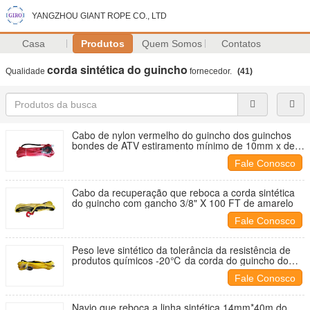
YANGZHOU GIANT ROPE CO., LTD
Casa
Produtos
Quem Somos
Contatos
corda sintética do guincho
Qualidade
fornecedor.
(41)
Cabo de nylon vermelho do guincho dos guinchos
bondes de ATV estiramento mínimo de 10mm x de
30m
Fale Conosco
Cabo da recuperação que reboca a corda sintética
do guincho com gancho 3/8" X 100 FT de amarelo
Fale Conosco
Peso leve sintético da tolerância da resistência de
produtos químicos -20℃ da corda do guincho do
plasma
Fale Conosco
Navio que reboca a linha sintética 14mm*40m do