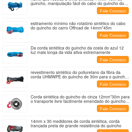
guincho, manipulação fácil do cabo do guincho do
barco
Fale Conosco
estiramento mínimo não rotatório sintético do cabo
do guincho do carro Offroad de 14mm*45m
Fale Conosco
Da corda sintética do guincho da costa do azul 12
luz mais longa da vida ativa extremamente
Fale Conosco
revestimento sintético do poliuretano da fibra da
corda UHMWPE do guincho de 30m para o guincho
de ATV
Fale Conosco
Corda sintética do guincho do cinza 12mm*30m para
o transporte livre facilmente emendado do guincho
do barco
Fale Conosco
14mm x 30 medidores de corda sintética, corda
trançada preta de grande resistência do guincho